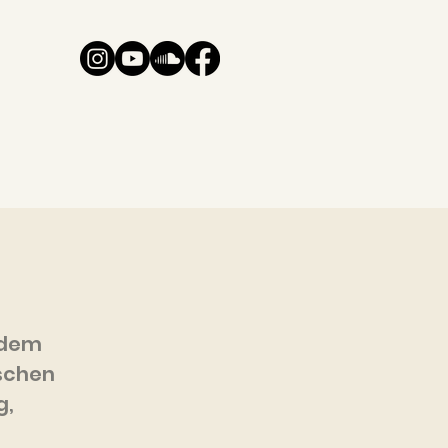
t dem
tschen
g,